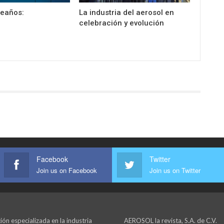
leaños:
La industria del aerosol en
celebración y evolución
Facebook
Twitter
Join us on Facebook
Join us on Twitter
ión especializada en la industria
AEROSOL la revista, S.A. de C.V.