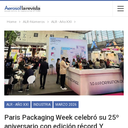
Home
ALR-Números
ALR - Año XXI
ALR - AÑO XXI
INDUSTRIA
MARZO 2026
Paris Packaging Week celebró su 25º
aniversario con edición récord Y