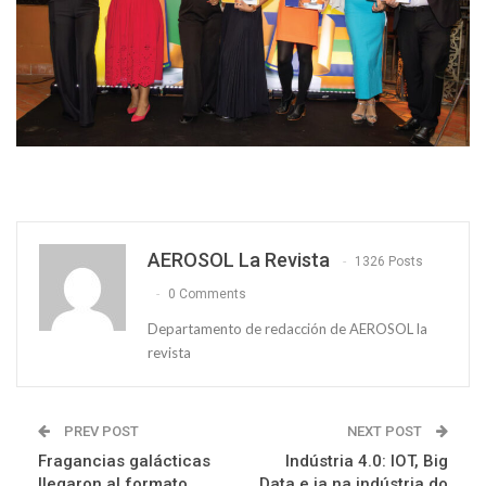
AEROSOL La Revista
1326 Posts
0 Comments
Departamento de redacción de AEROSOL la
revista
PREV POST
NEXT POST
Fragancias galácticas
Indústria 4.0: IOT, Big
llegaron al formato
Data e ia na indústria do