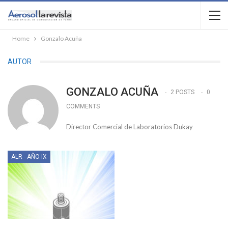
Home
Gonzalo Acuña
AUTOR
GONZALO ACUÑA
2 POSTS
0
COMMENTS
Director Comercial de Laboratorios Dukay
ALR - AÑO IX