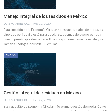
Manejo integral de los residuos en México
LUIS MANUEL GUERRA
Feb 22, 2020
Esta cuestión de la Economía Circular no es una cuestión de moda, es
algo que está aquí y está para quedarse, además de que no es nada
nuevo, puesto que desde hace 18 años aproximadamente existe y se
llamaba Ecología Industrial. El emular
…
AÑO XV
Gestão integral de resíduos no México
LUIS MANUEL GUERRA
Feb 22, 2020
Essa questão da Economia Circular não é uma questão de moda, é algo
que está aqui para car, além de que não é novidade, já que faz desde 18