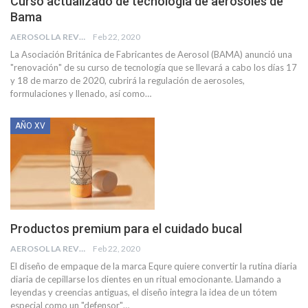
Curso actualizado de tecnología de aerosoles de
Bama
AEROSOL LA REVISTA
Feb 22, 2020
La Asociación Británica de Fabricantes de Aerosol (BAMA) anunció una
"renovación" de su curso de tecnología que se llevará a cabo los días 17
y 18 de marzo de 2020, cubrirá la regulación de aerosoles,
formulaciones y llenado, así como
…
AÑO XV
Productos premium para el cuidado bucal
AEROSOL LA REVISTA
Feb 22, 2020
El diseño de empaque de la marca Equre quiere convertir la rutina diaria
diaria de cepillarse los dientes en un ritual emocionante. Llamando a
leyendas y creencias antiguas, el diseño integra la idea de un tótem
especial como un "defensor"
…