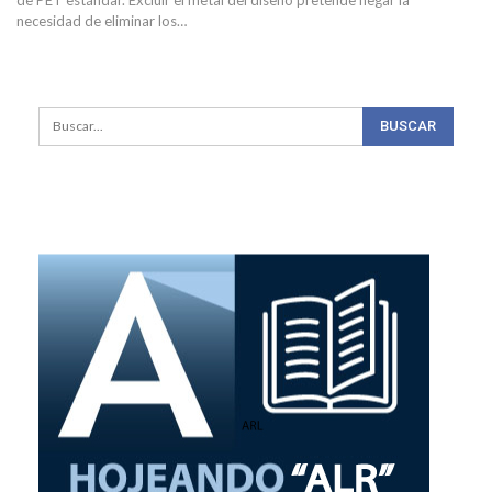
de PET estándar. Excluir el metal del diseño pretende negar la
necesidad de eliminar los
…