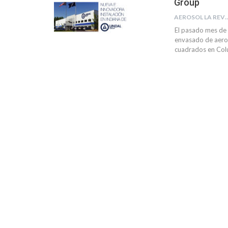
Group
AEROSOL LA R
El pasado mes de 
envasado de aeros
cuadrados en Colu