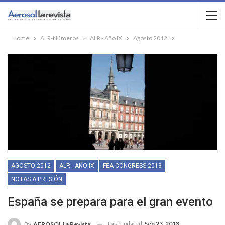
Home
ALR-Números
ALR - Año IX
Agosto 2012
AGOSTO 2012
ALR - AÑO IX
FEA CONGRESS 2013
NOTAS A PRESIÓN
España se prepara para el gran evento
Last updated
Sep 23, 2013
By
AEROSOL La Revista