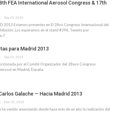
8th FEA International Aerosol Congress & 17th
EISEMAN
Sep 23, 2013
013 Estamos presentes en El 28vo Congreso Internacional del
hibición. Los esperamos en el stand #296. Tweets por
 //
tas para Madrid 2013
EVISTA
Sep 23, 2013
orcionada por el Comité Organizador del 28avo Congreso
 Aerosol en Madrid, España.
 Carlos Galache — Hacia Madrid 2013
EVISTA
Mar 15, 2013
a ha venido anunciando desde hace más de un año la realización del