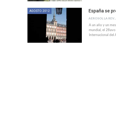
España se pr
AGOSTO 2012
AEROSOL LA R
A un año y un mes
mundial, el 28avo
Internacional del