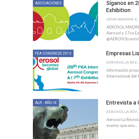
Síganos en 2
ASOCIACIONES
Exhibition
GENA NARDINI-
AEROSOL MADRID 2
Aerosol y 17va Ex
@AEROSOLrevista
Empresas Lis
FEA CONGRESS 2013
AEROSOL LA R
Información prop
Internacional del
Entrevista a
ALR - AÑO IX
AEROSOL LA R
Aerosol La Revist
evento que une...