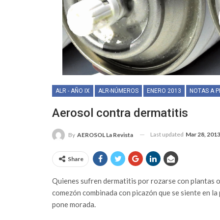
ALR - AÑO IX
ALR-NÚMEROS
ENERO 2013
NOTAS A P
Aerosol contra dermatitis
Last updated
Mar 28, 201
By
AEROSOL La Revista
Share
Quienes sufren dermatitis por rozarse con plantas o
comezón combinada con picazón que se siente en la pi
pone morada.