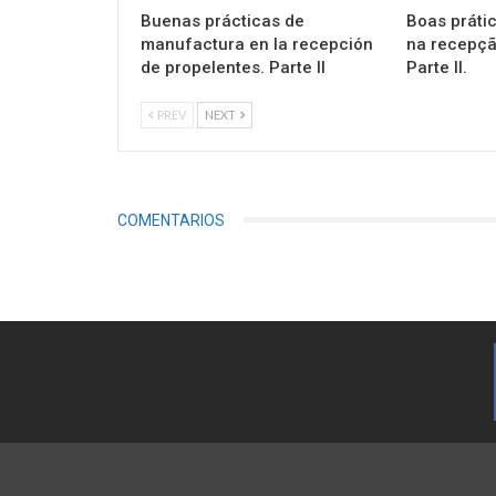
Buenas prácticas de
Boas práti
manufactura en la recepción
na recepçã
de propelentes. Parte II
Parte II.
PREV
NEXT
COMENTARIOS