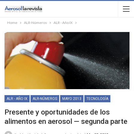
Home
ALR-Números
ALR - Año IX
ALR - AÑO IX
ALR-NÚMEROS
MAYO 2013
TECNOLOGÍA
Presente y oportunidades de los
alimentos en aerosol — segunda parte