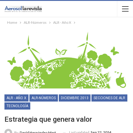
Home
ALR-Números
ALR - Año X
ALR - AÑO X
ALR-NÚMEROS
DICIEMBRE 2013
SECCIONES DE ALR
TECNOLOGÍA
Estrategia que genera valor
Last updated
Sep 22, 2014
By
David Hernández Martínez