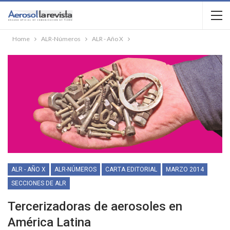
Home
ALR-Números
ALR - Año X
ALR - AÑO X
ALR-NÚMEROS
CARTA EDITORIAL
MARZO 2014
SECCIONES DE ALR
Tercerizadoras de aerosoles en
América Latina