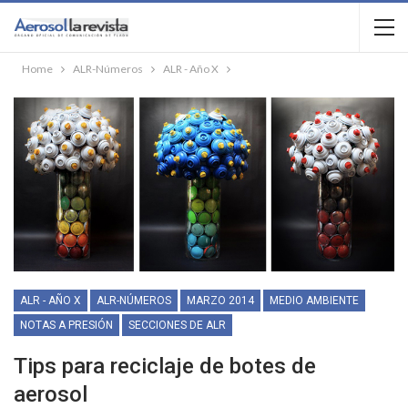
Home
ALR-Números
ALR - Año X
ALR - AÑO X
ALR-NÚMEROS
MARZO 2014
MEDIO AMBIENTE
NOTAS A PRESIÓN
SECCIONES DE ALR
Tips para reciclaje de botes de
aerosol