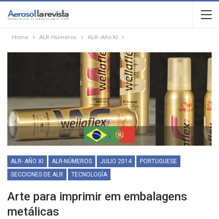
Home
ALR-Números
ALR- Año XI
ALR- AÑO XI
ALR-NÚMEROS
JULIO 2014
PORTUGUESE
SECCIONES DE ALR
TECNOLOGÍA
Arte para imprimir em embalagens
metálicas