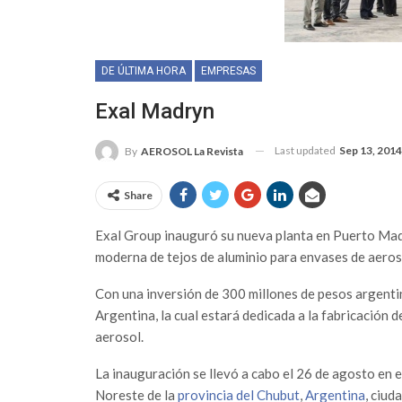
DE ÚLTIMA HORA
EMPRESAS
Exal Madryn
Last updated
Sep 13, 2014
By
AEROSOL La Revista
Share
Exal Group inauguró su nueva planta en Puerto Madry
moderna de tejos de aluminio para envases de aeroso
Con una inversión de 300 millones de pesos argenti
Argentina, la cual estará dedicada a la fabricación d
aerosol.
La inauguración se llevó a cabo el 26 de agosto en 
Noreste de la
provincia del Chubut
,
Argentina
, ciud