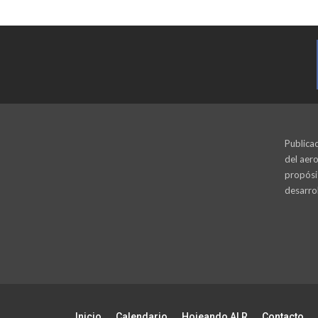
Publicac
del aero
propósi
desarrol
Inicio
Calendario
Hojeando ALR
Contacto