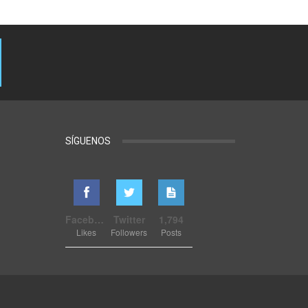
SÍGUENOS
Facebook
Twitter
1,794
Likes
Followers
Posts