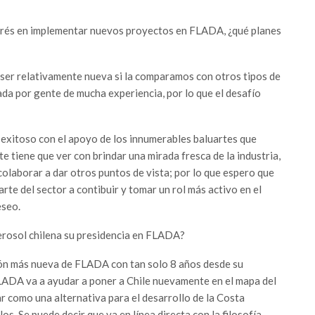
terés en implementar nuevos proyectos en FLADA, ¿qué planes
 ser relativamente nueva si la comparamos con otros tipos de
ada por gente de mucha experiencia, por lo que el desafío
o exitoso con el apoyo de los innumerables baluartes que
tiene que ver con brindar una mirada fresca de la industria,
colaborar a dar otros puntos de vista; por lo que espero que
rte del sector a contibuir y tomar un rol más activo en el
eseo.
erosol chilena su presidencia en FLADA?
ión más nueva de FLADA con tan solo 8 años desde su
 FLADA va a ayudar a poner a Chile nuevamente en el mapa del
 como una alternativa para el desarrollo de la Costa
s. Se puede decir que va en línea directa con la filosofía