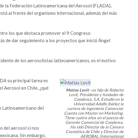
 de la Federación Latinoamericana del Aerosol (FLADA),
está al frente del organismo internacional, además del más
entre los que destaca promover el 9 Congreso
ás de dar seguimiento a los proyectos que inició Ángel
dente de los aerosolistas latinoamericanos, es el motivo
A su principal tarea es
l Aerosol en Chile, ¿qué
Matías Levit
—es hijo de Roberto
Levit, Presidente y fundador de
Condensa, S.A. Estudió en la
Universidad Adolfo Ibáñez la
o Latinoamericano del
carrera de Ingeniería Comercial.
Cuenta con Master en Marketing.
Tiene cuatro años en el puesto de
Gerente Comercial de Condensa.
Ha sido Director de la Cámara
 del aerosol si nos
Cosmética de Chile y Director de
 mexicana. Sin embargo,
AEROBAL (International