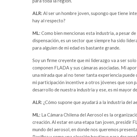
para toda la región.
ALR:
Al ser un hombre joven, supongo que tiene in
hay al respecto?
ML:
Como bien mencionas esta industria, a pesar de
dispensación, es un sector que siempre ha sido lider
para alguien de mi edad es bastante grande.
Soy un firme creyente que mi liderazgo va a ser sol
componen FLADA y sus cámaras asociadas. Mi aporte 
una mirada que al no tener tanta experiencia puede 
mi participación incentive a otros jóvenes que son pa
desarrollo de nuestra industria y ese, es mi mayor d
ALR:
¿Cómo supone que ayudará a la industria del a
ML:
La Cámara Chilena del Aerosol es la organizac
creación. Al estar en una etapa tan joven, presidir
mundo del aerosol, en donde nos queremos presentar
Pacífica y como una elección boutique para desarrollo