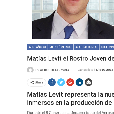
ALR- AÑO XI
ALR-NÚMEROS
ASOCIACIONES
DICIEMB
Matías Levit el Rostro Joven 
Last updated
Dic 10, 2014
By
AEROSOL La Revista
Share
Matías Levit representa la nu
inmersos en la producción de
Durante el 8 Congreso Latinoamericano del Aerosol 