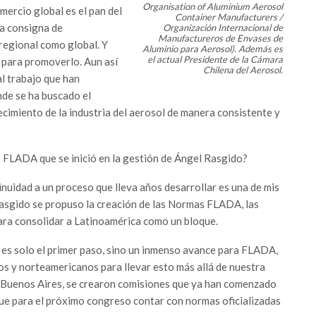
Organisation of Aluminium Aerosol
ercio global es el pan del
Container Manufacturers /
la consigna de
Organización Internacional de
Manufactureros de Envases de
regional como global. Y
Aluminio para Aerosol). Además es
el actual Presidente de la Cámara
 para promoverlo. Aun así
Chilena del Aerosol.
al trabajo que han
de se ha buscado el
ecimiento de la industria del aerosol de manera consistente y
s FLADA que se inició en la gestión de Ángel Rasgido?
nuidad a un proceso que lleva años desarrollar es una de mis
Rasgido se propuso la creación de las Normas FLADA, las
ara consolidar a Latinoamérica como un bloque.
 es solo el primer paso, sino un inmenso avance para FLADA,
 y norteamericanos para llevar esto más allá de nuestra
 Buenos Aires, se crearon comisiones que ya han comenzado
que para el próximo congreso contar con normas oficializadas