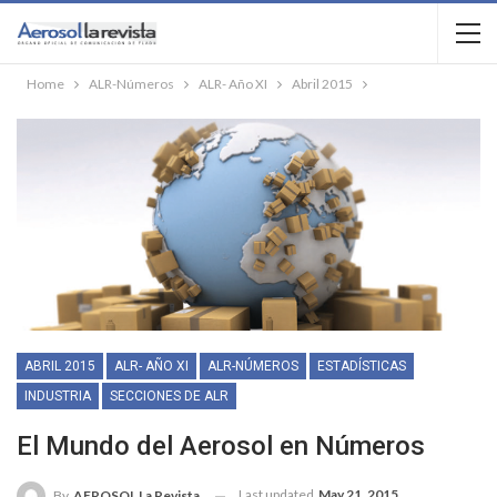
Home
ALR-Números
ALR- Año XI
Abril 2015
ABRIL 2015
ALR- AÑO XI
ALR-NÚMEROS
ESTADÍSTICAS
INDUSTRIA
SECCIONES DE ALR
El Mundo del Aerosol en Números
Last updated
May 21, 2015
By
AEROSOL La Revista