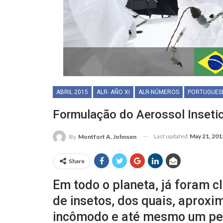
ABRIL 2015
ALR- AÑO XI
ALR-NÚMEROS
PORTUGUES
Formulação do Aerossol Inseti
Last updated
May 21, 201
By
Montfort A. Johnsen
Share
Em todo o planeta, já foram c
de insetos, dos quais, aprox
incômodo e até mesmo um per