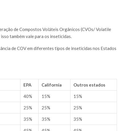
geração de Compostos Voláteis Orgânicos (CVOs/ Volatile
sso também vale para os inseticidas.
ância de COV em diferentes tipos de inseticidas nos Estados
EPA
California
Outros estados
40%
15%
15%
25%
25%
25%
35%
35%
35%
45%
45%
45%