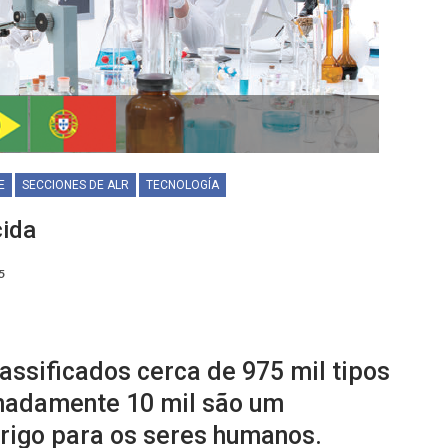
E
SECCIONES DE ALR
TECNOLOGÍA
cida
5
lassificados cerca de 975 mil tipos
imadamente 10 mil são um
igo para os seres humanos.