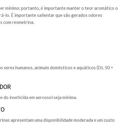
er mínimo; portanto, é importante manter o teor aromático o
ará-lo. É importante salientar que são gerados odores
 com resmetrina.
 os seres humanos, animais domésticos e aquáticos (DL 50 =
IDOR
e do inseticida em aerossol seja mínima.
TO
etrinas apresentam uma disponibilidade moderada e um custo