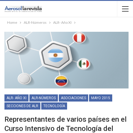
Home
ALR-Números
ALR- Año XI
ALR- AÑO XI
ALR-NÚMEROS
ASOCIACIONES
MAYO 2015
SECCIONES DE ALR
TECNOLOGÍA
Representantes de varios países en el
Curso Intensivo de Tecnología del