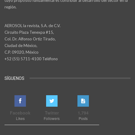
cuyo propósito fundamental es contribuir al desarrollo del sector en la
región.
AEROSOL la revista, S.A. de C.V.
Circuito Plaza Tenexpa #15,
Col. Dr. Alfonso Ortiz Tirado,
Ciudad de México,
C.P. 09020, México
+52 (55) 5711-4100 Teléfono
SÍGUENOS
Facebook
Twitter
1,794
Likes
Followers
Posts