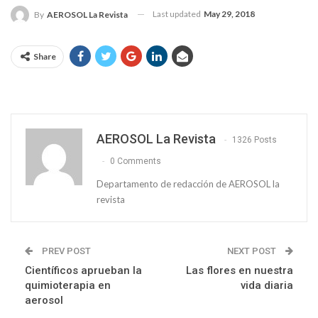
Last updated
May 29, 2018
By
AEROSOL La Revista
Share
AEROSOL La Revista
1326 Posts
0 Comments
Departamento de redacción de AEROSOL la
revista
PREV POST
NEXT POST
Científicos aprueban la
Las flores en nuestra
quimioterapia en
vida diaria
aerosol