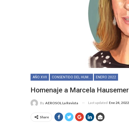
AÑO XVII
CONSENTIDO DEL HUMOR
ENERO 2022
Homenaje a Marcela Hausemer
Last updated
Ene 24, 2022
By
AEROSOL La Revista
Share