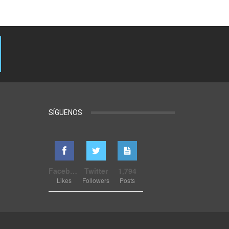
SÍGUENOS
Facebook
Twitter
1,794
Likes
Followers
Posts