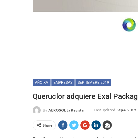
AÑO XV
EMPRESAS
SEPTIEMBRE 2019
Queruclor adquiere Exal Packag
Last updated
Sep 4, 2019
By
AEROSOL La Revista
Share