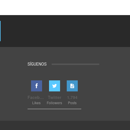
SÍGUENOS
Facebook
Twitter
1,794
Likes
Followers
Posts