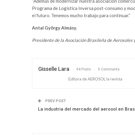
“Además de modernizar nuestra asociación comercial 
Programa de Logística Inversa post-consumo y mode
el futuro. Tenemos mucho trabajo para continuar.”
Antal György Almásy.
Presidente de la Asociación Brasileña de Aerosoles
Gisselle Lara
94 Posts
0 Comments
Editora de AEROSOL la revista
PREV POST
La industria del mercado del aerosol en Brasi