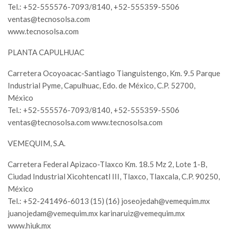
Tel.: +52-555576-7093/8140, +52-555359-5506
ventas@tecnosolsa.com
www.tecnosolsa.com
PLANTA CAPULHUAC
Carretera Ocoyoacac-Santiago Tianguistengo, Km. 9.5 Parque
Industrial Pyme, Capulhuac, Edo. de México, C.P. 52700,
México
Tel.: +52-555576-7093/8140, +52-555359-5506
ventas@tecnosolsa.com
www.tecnosolsa.com
VEMEQUIM, S.A.
Carretera Federal Apizaco-Tlaxco Km. 18.5 Mz 2, Lote 1-B,
Ciudad Industrial Xicohtencatl III, Tlaxco, Tlaxcala, C.P. 90250,
México
Tel.: +52-241496-6013 (15) (16)
joseojedah@vemequim.mx
juanojedam@vemequim.mx
karinaruiz@vemequim.mx
www.hiuk.mx