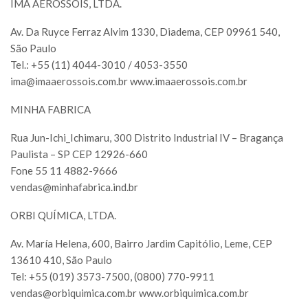
IMÀ AEROSSÓIS, LTDA.
Av. Da Ruyce Ferraz Alvim 1330, Diadema, CEP 09961 540,
São Paulo
Tel.: +55 (11) 4044-3010 / 4053-3550
ima@imaaerossois.com.br
www.imaaerossois.com.br
MINHA FABRICA
Rua Jun-Ichi_Ichimaru, 300 Distrito Industrial IV – Bragança
Paulista – SP CEP 12926-660
Fone 55 11 4882-9666
vendas@minhafabrica.ind.br
ORBI QUÍMICA, LTDA.
Av. María Helena, 600, Bairro Jardim Capitólio, Leme, CEP
13610 410, São Paulo
Tel: +55 (019) 3573-7500, (0800) 770-9911
vendas@orbiquimica.com.br
www.orbiquimica.com.br