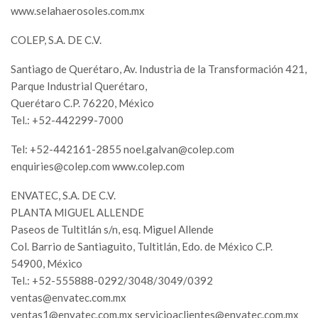
www.selahaerosoles.com.mx
COLEP, S.A. DE C.V.
Santiago de Querétaro, Av. Industria de la Transformación 421,
Parque Industrial Querétaro,
Querétaro C.P. 76220, México
Tel.: +52-442299-7000
Tel: +52-442161-2855
noel.galvan@colep.com
enquiries@colep.com
www.colep.com
ENVATEC, S.A. DE C.V.
PLANTA MIGUEL ALLENDE
Paseos de Tultitlán s/n, esq. Miguel Allende
Col. Barrio de Santiaguito, Tultitlán, Edo. de México C.P.
54900, México
Tel.: +52-555888-0292/3048/3049/0392
ventas@envatec.com.mx
ventas1@envatec.com.mx
servicioaclientes@envatec.com.mx