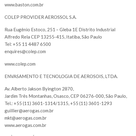
www.baston.com.br
COLEP PROVIDER AEROSSOL S.A.
Rua Eugênio Estoco, 251 – Gleba 1E Distrito Industrial
Alfredo Rela CEP 13255-415, Itatiba, São Paulo
Tel: +55 11 4487 6500
enquires@colep.com
www.colep.com
ENVASAMENTO E TECNOLOGIA DE AEROSOIS, LTDA.
Av. Alberto Jakson Byington 2870,
Jardim Três Montanhas, Osasco, CEP 06276-000, São Paulo,
Tel.: +55 (11) 3601-1314/1315, +55 (11) 3601-1293
guillier@aerogas.com.br
mkt@aerogas.com.br
www.aerogas.com.br