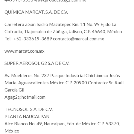
QUÍMICA MARCAT, S.A. DE C.V.
Carretera a San Isidro Mazatepec Km. 11 No. 99 Ejido La
Cofradía, Tlajomulco de Zúñiga, Jalisco, C.P. 45640, México
Tel.: +52-333619-3689
contacto@marcat.com.mx
www.marcat.com.mx
SUPER AEROSOL G2 S.A DE C.V.
Av. Muebleros No. 237 Parque Industrial Chichimeco Jesús
María. Aguascalientes México C.P. 20900 Contacto: Sr. Raúl
García Gil
Agsg2@hotmail.com
TECNOSOL, S.A. DE C.V.
PLANTA NAUCALPAN
Alce Blanco No. 49, Naucalpan, Edo. de México C.P. 53370,
México