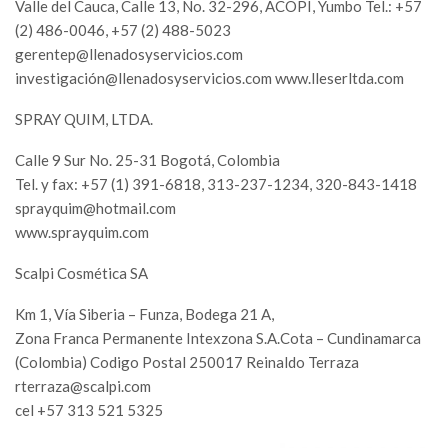
Valle del Cauca, Calle 13, No. 32-296, ACOPI, Yumbo Tel.: +57
(2) 486-0046, +57 (2) 488-5023
gerentep@llenadosyservicios.com
investigació
n@llenadosyservicios.com
www.lleserltda.com
SPRAY QUIM, LTDA.
Calle 9 Sur No. 25-31 Bogotá, Colombia
Tel. y fax: +57 (1) 391-6818, 313-237-1234, 320-843-1418
sprayquim@hotmail.com
www.sprayquim.com
Scalpi Cosmética SA
Km 1, Vía Siberia – Funza, Bodega 21 A,
Zona Franca Permanente Intexzona S.A.Cota – Cundinamarca
(Colombia) Codigo Postal 250017 Reinaldo Terraza
rterraza@scalpi.com
cel +57 313 521 5325