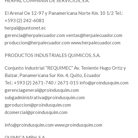
HERPAL COMPAÑÍA DE SERVICIOS, S.A.
El Arenal Oe 12-97 y Panamericana Norte Km. 10 1/2 Tel.:
+593 (2) 242-6081
herpal@puntonet.ec
gerencia@herpalecuador.com
ventas@herpalecuador.com
produccion@herpalecuador.com
www.herpalecuador.com
PRODUCTOS INDUSTRIALES QUIMICOS, S.A.
Conjunto Industrial “REQUIMEC” Av. Teniente Hugo Ortiz y
Balzar, Panamericana Sur Km. 4, Quito, Ecuador
Tel.: +593 (2) 2671-740 / 2671-015
info@proindusquim.com
gerenciageneral@proindusquim.com
subgadministrativa@proindusquim.com
gproduccion@proindusquim.com
dcomercial@proindusquim.com
info@proindusquim.com
www.proindusquim.com
QUIMICA MBH, S.A