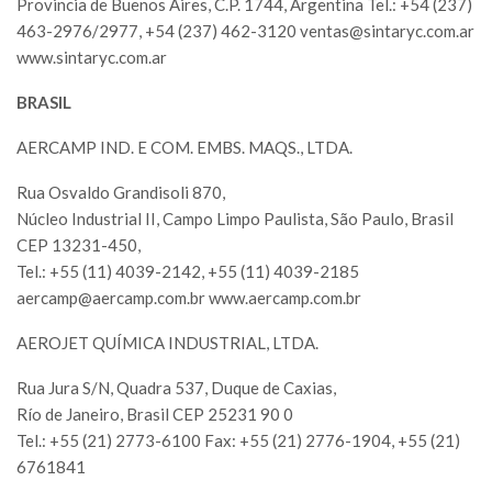
Provincia de Buenos Aires, C.P. 1744, Argentina Tel.: +54 (237)
463-2976/2977, +54 (237) 462-3120
ventas@sintaryc.com.ar
www.sintaryc.com.ar
BRASIL
AERCAMP IND. E COM. EMBS. MAQS., LTDA.
Rua Osvaldo Grandisoli 870,
Núcleo Industrial II, Campo Limpo Paulista, São Paulo, Brasil
CEP 13231-450,
Tel.: +55 (11) 4039-2142, +55 (11) 4039-2185
aercamp@aercamp.com.br
www.aercamp.com.br
AEROJET QUÍMICA INDUSTRIAL, LTDA.
Rua Jura S/N, Quadra 537, Duque de Caxias,
Río de Janeiro, Brasil CEP 25231 90 0
Tel.: +55 (21) 2773-6100 Fax: +55 (21) 2776-1904, +55 (21)
6761841