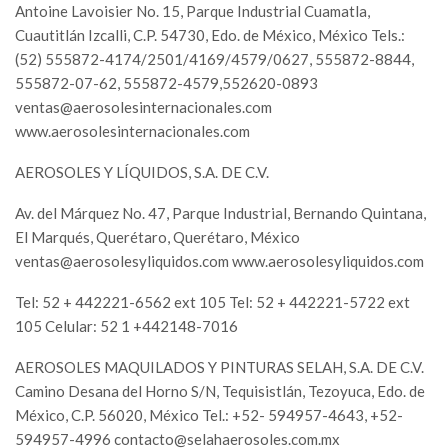
Antoine Lavoisier No. 15, Parque Industrial Cuamatla,
Cuautitlán Izcalli, C.P. 54730, Edo. de México, México Tels.:
(52) 555872-4174/2501/4169/4579/0627, 555872-8844,
555872-07-62, 555872-4579,552620-0893
ventas@aerosolesinternacionales.com
www.aerosolesinternacionales.com
AEROSOLES Y LÍQUIDOS, S.A. DE C.V.
Av. del Márquez No. 47, Parque Industrial, Bernando Quintana,
El Marqués, Querétaro, Querétaro, México
ventas@aerosolesyliquidos.com
www.aerosolesyliquidos.com
Tel: 52 + 442221-6562 ext 105 Tel: 52 + 442221-5722 ext
105 Celular: 52 1 +442148-7016
AEROSOLES MAQUILADOS Y PINTURAS SELAH, S.A. DE C.V.
Camino Desana del Horno S/N, Tequisistlán, Tezoyuca, Edo. de
México, C.P. 56020, México Tel.: +52- 594957-4643, +52-
594957-4996
contacto@selahaerosoles.com.mx