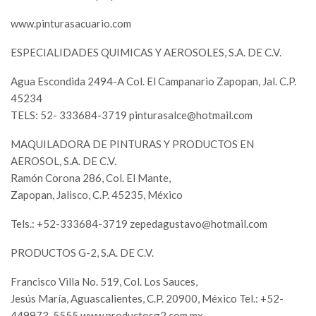
www.pinturasacuario.com
ESPECIALIDADES QUIMICAS Y AEROSOLES, S.A. DE C.V.
Agua Escondida 2494-A Col. El Campanario Zapopan, Jal. C.P.
45234
TELS: 52- 333684-3719
pinturasalce@hotmail.com
MAQUILADORA DE PINTURAS Y PRODUCTOS EN
AEROSOL, S.A. DE C.V.
Ramón Corona 286, Col. El Mante,
Zapopan, Jalisco, C.P. 45235, México
Tels.: +52-333684-3719
zepedagustavo@hotmail.com
PRODUCTOS G-2, S.A. DE C.V.
Francisco Villa No. 519, Col. Los Sauces,
Jesús María, Aguascalientes, C.P. 20900, México Tel.: +52-
449973-5555 www.productosg2.com.mx