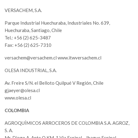
VERSACHEM, S.A.
Parque Industrial Huechuraba, Industriales No. 639,
Huechuraba, Santiago, Chile
Tel.: +56 (2) 625-3487
Fax: +56 (2) 625-7310
versachem@versachem.cl
www.itwversachem.cl
OLESA INDUSTRIAL, S.A.
Av. Freire S/N. el Belloto Quilpué V Región, Chile
gjaeyer@olesa.cl
www.olesa.cl
COLOMBIA
AGROQUÍMICOS ARROCEROS DE COLOMBIA S.A. AGROZ,
S. A.
Mr. Diego A. Ante O.KM. 1 Via Espinal – Ibague Espinal –