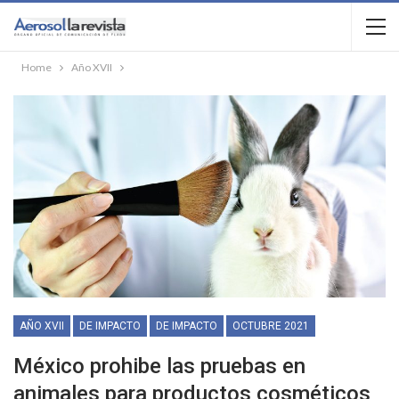
Home
Año XVII
AÑO XVII
DE IMPACTO
DE IMPACTO
OCTUBRE 2021
México prohibe las pruebas en
animales para productos cosméticos