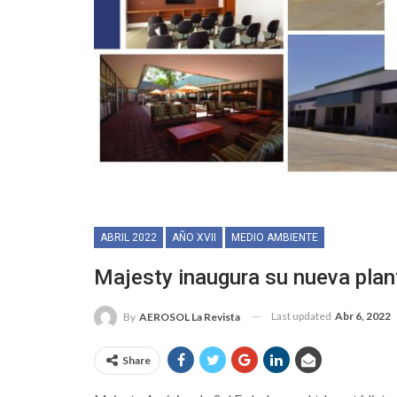
ABRIL 2022
AÑO XVII
MEDIO AMBIENTE
Majesty inaugura su nueva plant
Last updated
Abr 6, 2022
By
AEROSOL La Revista
Share