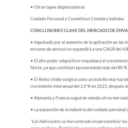
• Otras tapas dispensadoras
Cuidado Personal y Cosméticos Comida y bebidas
CONCLUSIONES CLAVE DEL MERCADO DE ENVA
• Impulsado por el aumento de la aplicación en las i
envases de aerosol se expandirá a una CAGR del 4,
• El alto poder adquisitivo respaldará el crecimiento
Norte, ya que continúa representando más del 80 % 
• El Reino Unido surgirá como un bolsillo muy lucra
crecimiento interanual del 2,9 % en 2021, después d
• Alemania y Francia seguirán siendo otros mercado
• La expansión de la industria del cuidado personal y
“Los fabricantes se han centrado en personalizar los 
consumidores. También hay un gran enfoque en hacer