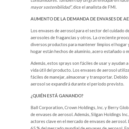
mayor sostenibilidad”
, dice el analista de FMI.
AUMENTO DE LA DEMANDA DE ENVASES DE AE
Los envases de aerosol para el sector del cuidado de
aerosoles de fragancias y otros. La creciente preoc
diversos productos para mantener limpios el hogar y 
hogar están hechos de aluminio, acero estañado o ma
Además, estos sprays son fáciles de usar y ayudan a 
vida útil del producto. Los envases de aerosol utili
fáciles de manejar, almacenar y transportar. Debido
aerosol se expandirá durante el período previsto.
¿QUIÉN ESTÁ GANANDO?
Ball Corporation, Crown Holdings, Inc. y Berry Globa
de envases de aerosol. Además, Silgan Holdings Inc.,
actores clave en el mercado de envases de aerosol. L
65 % del mercado mundial de envases de aerosol. En 