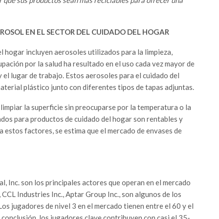
ROSOL EN EL SECTOR DEL CUIDADO DEL HOGAR
l hogar incluyen aerosoles utilizados para la limpieza,
upación por la salud ha resultado en el uso cada vez mayor de
el lugar de trabajo. Estos aerosoles para el cuidado del
terial plástico junto con diferentes tipos de tapas adjuntas.
limpiar la superficie sin preocuparse por la temperatura o la
zados para productos de cuidado del hogar son rentables y
 a estos factores, se estima que el mercado de envases de
l, Inc. son los principales actores que operan en el mercado
 CCL Industries Inc., Aptar Group Inc., son algunos de los
os jugadores de nivel 3 en el mercado tienen entre el 60 y el
conclusión, los jugadores clave contribuyen con casi el 35-