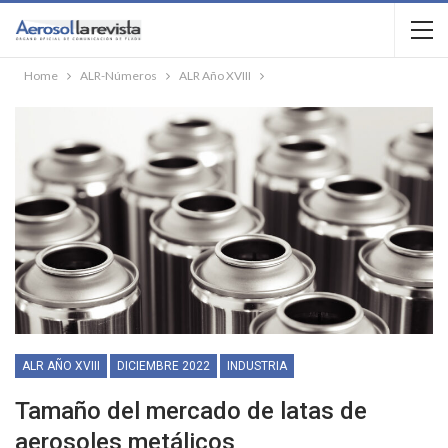
Home
ALR-Números
ALR Año XVIII
ALR AÑO XVIII
DICIEMBRE 2022
INDUSTRIA
Tamaño del mercado de latas de
aerosoles metálicos