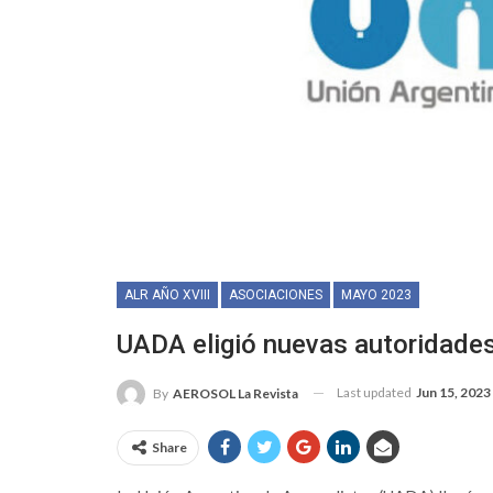
ALR AÑO XVIII
ASOCIACIONES
MAYO 2023
UADA eligió nuevas autoridades
Last updated
Jun 15, 2023
By
AEROSOL La Revista
Share