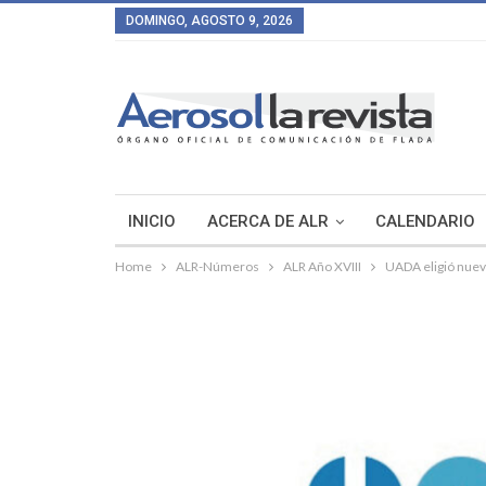
DOMINGO, AGOSTO 9, 2026
INICIO
ACERCA DE ALR
CALENDARIO
Home
ALR-Números
ALR Año XVIII
UADA eligió nuev