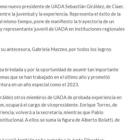
omo nuevo presidente de UADA Sebastián Giráldez, de Claer.
entre la juventud y la experiencia. Representa el éxito de la
al mismo tiempo, pone de manifiesto la trayectoria de un
y representante juvenil de UADA en instituciones regionales
a su antecesora, Gabriela Mazzeo, por todos los logros
za brindada y por la oportunidad de asumir tan importante
temas que se han trabajado en el último año y prometió
untura en un año especial como el 2023.
Giráldez otros miembros de UADA de probada experiencia en
om, ocupará el cargo de vicepresidente. Enrique Torres, de
iencia, volverá a la secretaría, mientras que Pablo
titucional. A ellos se suma la figura de Alberto Bolatti, de
 juvenil, también se ha sumado a la Junta Directiva