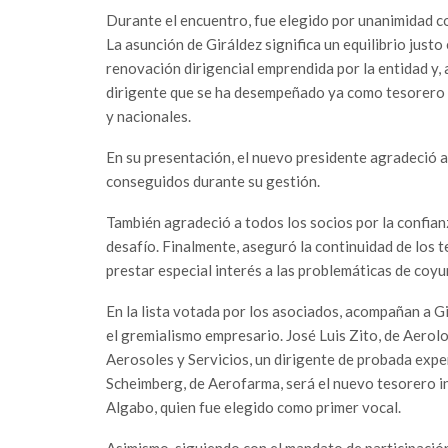
Durante el encuentro, fue elegido por unanimidad c
La asunción de Giráldez significa un equilibrio justo 
renovación dirigencial emprendida por la entidad y, 
dirigente que se ha desempeñado ya como tesorero 
y nacionales.
En su presentación, el nuevo presidente agradeció 
conseguidos durante su gestión.
También agradeció a todos los socios por la confian
desafío. Finalmente, aseguró la continuidad de los 
prestar especial interés a las problemáticas de coy
En la lista votada por los asociados, acompañan a 
el gremialismo empresario. José Luis Zito, de Aerol
Aerosoles y Servicios, un dirigente de probada exper
Scheimberg, de Aerofarma, será el nuevo tesorero ins
Algabo, quien fue elegido como primer vocal.
Asimismo, siguiendo con el mandato de participación