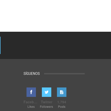
SÍGUENOS
Facebook
Twitter
1,794
Likes
Followers
Posts