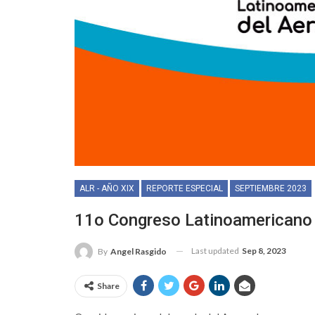
ALR - AÑO XIX
REPORTE ESPECIAL
SEPTIEMBRE 2023
11o Congreso Latinoamericano 
Last updated
Sep 8, 2023
By
Angel Rasgido
Share