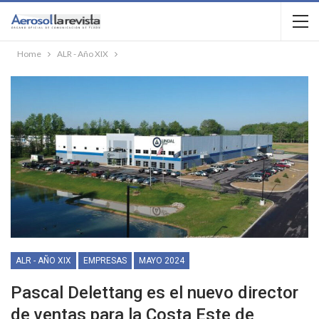
Home
ALR - Año XIX
ALR - AÑO XIX
EMPRESAS
MAYO 2024
Pascal Delettang es el nuevo director
de ventas para la Costa Este de