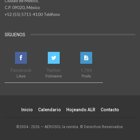
Ciudad de México,
C.P. 09020, México
+52 (55) 5711-4100 Teléfono
SÍGUENOS
Facebook
Twitter
1,794
Likes
Followers
Posts
Inicio
Calendario
Hojeando ALR
Contacto
©2004 - 2026 — AEROSOL la revista. © Derechos Reservados.