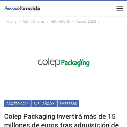
Home
ALR-Números
ALR - Año XX
Agosto 2024
AGOSTO 2024
ALR - AÑO XX
EMPRESAS
Colep Packaging invertirá más de 15
millones de euros tras adquisición de