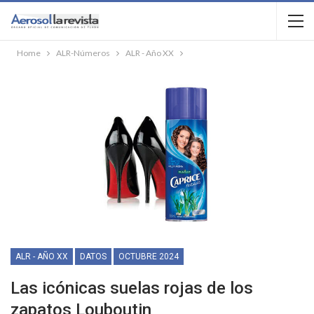
Home
ALR-Números
ALR - Año XX
ALR - AÑO XX
DATOS
OCTUBRE 2024
Las icónicas suelas rojas de los
zapatos Louboutin