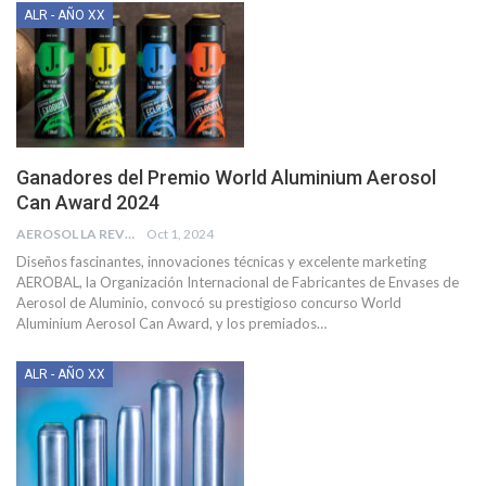
ALR - AÑO XX
Ganadores del Premio World Aluminium Aerosol
Can Award 2024
AEROSOL LA REVISTA
Oct 1, 2024
Diseños fascinantes, innovaciones técnicas y excelente marketing
AEROBAL, la Organización Internacional de Fabricantes de Envases de
Aerosol de Aluminio, convocó su prestigioso concurso World
Aluminium Aerosol Can Award, y los premiados
…
ALR - AÑO XX