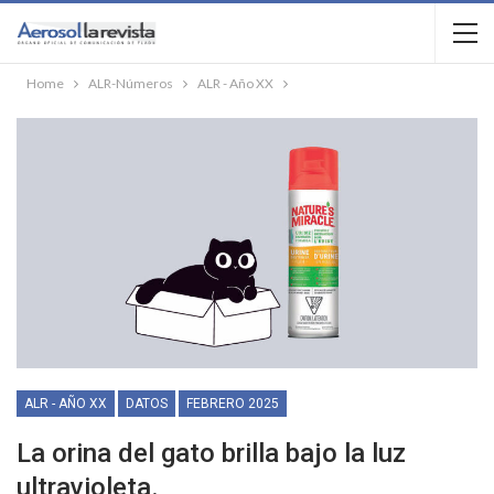
Home
ALR-Números
ALR - Año XX
ALR - AÑO XX
DATOS
FEBRERO 2025
La orina del gato brilla bajo la luz
ultravioleta.