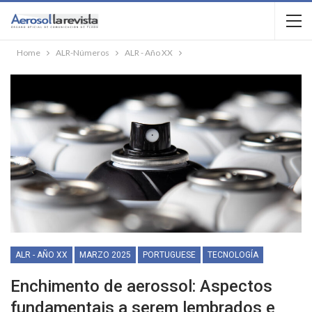
Home
ALR-Números
ALR - Año XX
ALR - AÑO XX
MARZO 2025
PORTUGUESE
TECNOLOGÍA
Enchimento de aerossol: Aspectos
fundamentais a serem lembrados e