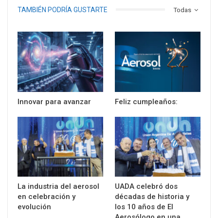
TAMBIÉN PODRÍA GUSTARTE
Todas
Innovar para avanzar
Feliz cumpleaños:
La industria del aerosol
UADA celebró dos
en celebración y
décadas de historia y
evolución
los 10 años de El
Aerosólogo en una