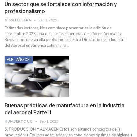
Un sector que se fortalece con información y
profesionalismo
GISSELLE LARA
Sep 1, 2025
Estimadas lectores,
Nos complace presentarles la edición de
septiembre 2025, una de las más esperadas del año en Aerosol La
Revista, porque en ella publicamos nuestro Directorio de la Industria
del Aerosol en América Latina, una
…
ALR - AÑO XXI
Buenas prácticas de manufactura en la industria
del aerosol Parte II
HUMBERTO UC
Sep 1, 2025
5. PRODUCCIÓN Y ALMACÉN
Estos son algunos conceptos de la
producción:
• Equipos adecuados y en condiciones óptimas de higiene
•