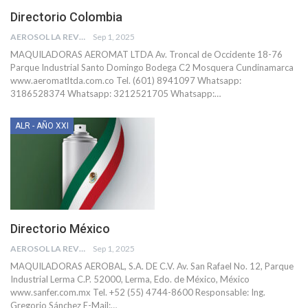
Directorio Colombia
AEROSOL LA REVISTA
Sep 1, 2025
MAQUILADORAS
AEROMAT LTDA
Av. Troncal de Occidente 18-76
Parque Industrial Santo Domingo Bodega C2 Mosquera Cundinamarca
www.aeromatltda.com.co
Tel. (601) 8941097
Whatsapp:
3186528374
Whatsapp: 3212521705
Whatsapp:
…
ALR - AÑO XXI
Directorio México
AEROSOL LA REVISTA
Sep 1, 2025
MAQUILADORAS
AEROBAL, S.A. DE C.V.
Av. San Rafael No. 12, Parque
Industrial Lerma C.P. 52000, Lerma, Edo. de México, México
www.sanfer.com.mx
Tel. +52 (55) 4744-8600
Responsable: Ing.
Gregorio Sánchez
E-Mail:
…