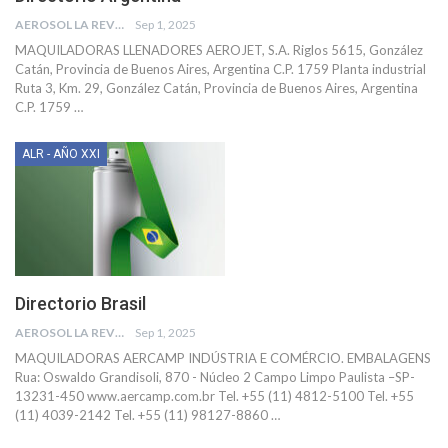
AEROSOL LA REVISTA
Sep 1, 2025
MAQUILADORAS
LLENADORES
AEROJET, S.A.
Riglos 5615, González
Catán, Provincia de Buenos Aires, Argentina C.P. 1759
Planta industrial
Ruta 3, Km. 29, González Catán, Provincia de Buenos Aires, Argentina
C.P. 1759
…
ALR - AÑO XXI
Directorio Brasil
AEROSOL LA REVISTA
Sep 1, 2025
MAQUILADORAS
AERCAMP INDÚSTRIA E COMÉRCIO. EMBALAGENS
Rua: Oswaldo Grandisoli, 870 - Núcleo 2 Campo Limpo Paulista –SP-
13231-450
www.aercamp.com.br
Tel. +55 (11) 4812-5100
Tel. +55
(11) 4039-2142
Tel. +55 (11) 98127-8860
…