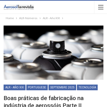
Home
ALR-Números
ALR - Año XXI
ALR - AÑO XXI
PORTUGUESE
SEPTIEMBRE 2025
TECNOLOGÍA
Boas práticas de fabricação na
indústria de aerossóis Parte II