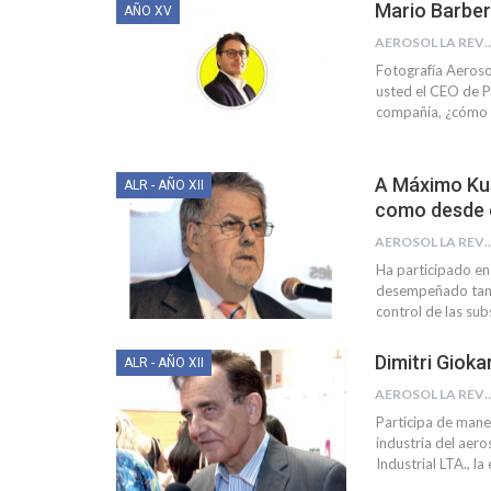
Mario Barber
AÑO XV
AEROSOL LA R
Fotografía
Aerosol
usted el CEO de P
compañía, ¿cómo l
A Máximo Kus
ALR - AÑO XII
como desde e
AEROSOL LA R
Ha participado en
desempeñado tamb
control de las su
Dimitri Gioka
ALR - AÑO XII
AEROSOL LA R
Participa de mane
industria del aero
Industrial LTA., l