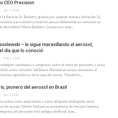
o CEO Precision
EVISTA
Dic 7, 2019
 La Revista: Sr. Barbero, gracias por aceptar nuestra invitación. Es
recision; para nuestros lectores que posiblemente no conozcan su
a describiría?
Mario Barbero: Gracias por esta
…
selewski – le sigue maravillando el aerosol,
l día que lo conoció
EVISTA
Feb 1, 2016
 múltiples seminarios y congresos sobre el tema de aerosoles y se ha
ién como consultor del Banco Mundial en tareas vinculadas al
bstancias agotadoras de la capa de ozono. "Desde los…
ris, pionero del aerosol en Brasil
EVISTA
Dic 1, 2015
ra activa como empresario y como dirigente distinguido de la
sol de su país. Dimitri Giokaris es propietario de Aerojet Química
a empresa de aerosoles más antigua de Brasil, que…