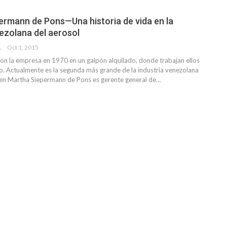
rmann de Pons—Una historia de vida en la
nezolana del aerosol
EVISTA
Oct 1, 2015
on la empresa en 1970 en un galpón alquilado, donde trabajan ellos
. Actualmente es la segunda más grande de la industria venezolana
men Martha Siepermann de Pons es gerente general de…