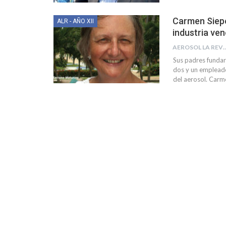
Carmen Siepe
ALR - AÑO XII
industria ve
AEROSOL LA R
Sus padres fundar
dos y un empleado
del aerosol. Car