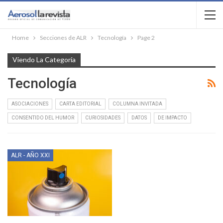
Home
Secciones de ALR
Tecnología
Page 2
Viendo La Categoría
Tecnología
ASOCIACIONES
CARTA EDITORIAL
COLUMNA INVITADA
CONSENTIDO DEL HUMOR
CURIOSIDADES
DATOS
DE IMPACTO
ALR - AÑO XXI