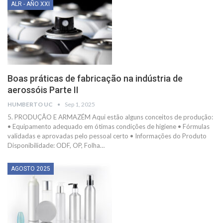
ALR - AÑO XXI
Boas práticas de fabricação na indústria de
aerossóis Parte II
HUMBERTO UC
Sep 1, 2025
5. PRODUÇÃO E ARMAZÉM
Aqui estão alguns conceitos de produção:
• Equipamento adequado em ótimas condições de higiene
• Fórmulas
validadas e aprovadas pelo pessoal certo
• Informações do Produto
Disponibilidade: ODF, OP, Folha
…
AGOSTO 2025