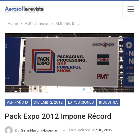
Home
ALR-Números
ALR - Año IX
ALR - AÑO IX
DICIEMBRE 2012
EXPOSICIONES
INDUSTRIA
Pack Expo 2012 Impone Récord
Last updated
Dic 30, 2012
By
Gena Nardini-Eiseman