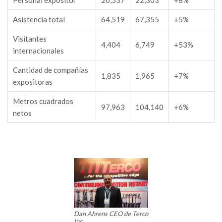
Personal expositor
20,537
22,303
+8%
Asistencia total
64,519
67,355
+5%
Visitantes
4,404
6,749
+53%
internacionales
Cantidad de compañías
1,835
1,965
+7%
expositoras
Metros cuadrados
97,963
104,140
+6%
netos
Dan Ahrens CEO de Terco
Inc.