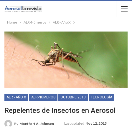
Home
ALR-Números
ALR - Año X
ALR - AÑO X
ALR-NÚMEROS
OCTUBRE 2013
TECNOLOGÍA
Repelentes de Insectos en Aerosol
Last updated
Nov 12, 2013
By
Montfort A. Johnsen