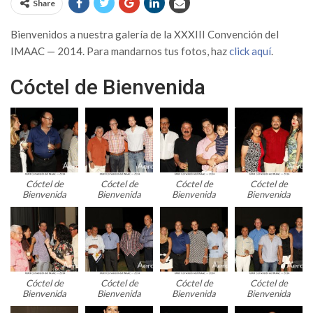
Share
Bienvenidos a nuestra galería de la XXXIII Convención del
IMAAC — 2014. Para mandarnos tus fotos, haz
click aquí
.
Cóctel de Bienvenida
Cóctel de
Cóctel de
Cóctel de
Cóctel de
Bienvenida
Bienvenida
Bienvenida
Bienvenida
Cóctel de
Cóctel de
Cóctel de
Cóctel de
Bienvenida
Bienvenida
Bienvenida
Bienvenida