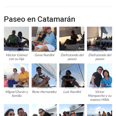
Paseo en Catamarán
Héctor Gómez
Geno Nardini
Disfrutando del
Disfrutando del
con su hija
paseo
paseo
Miguel Durán y
Rene Hernandez
Luis Nardini
Victor
familia
Morquecho y su
esposa Hilda