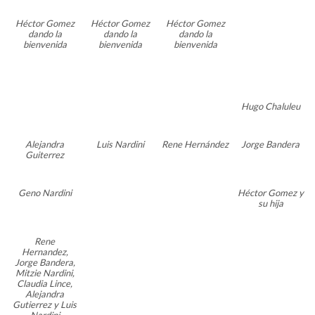
Héctor Gomez
Héctor Gomez
Héctor Gomez
dando la
dando la
dando la
bienvenida
bienvenida
bienvenida
Hugo Chaluleu
Alejandra
Luis Nardini
Rene Hernández
Jorge Bandera
Guiterrez
Geno Nardini
Héctor Gomez y
su hija
Rene
Hernandez,
Jorge Bandera,
Mitzie Nardini,
Claudia Lince,
Alejandra
Gutierrez y Luis
Nardini