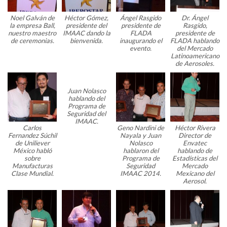
Noel Galván de
Héctor Gómez,
Ángel Rasgido
Dr. Ángel
la empresa Ball,
presidente del
presidente de
Rasgido,
nuestro maestro
IMAAC dando la
FLADA
presidente de
de ceremonias.
bienvenida.
inaugurando el
FLADA hablando
evento.
del Mercado
Latinoamericano
de Aerosoles.
Juan Nolasco
hablando del
Programa de
Seguridad del
IMAAC.
Carlos
Geno Nardini de
Héctor Rivera
Fernandez Súchil
Nayala y Juan
Director de
de Uniliever
Nolasco
Envatec
México habló
hablaron del
hablando de
sobre
Programa de
Estadísticas del
Manufacturas
Seguridad
Mercado
Clase Mundial.
IMAAC 2014.
Mexicano del
Aerosol.