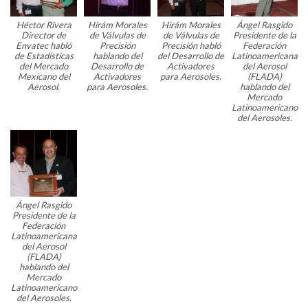
Héctor Rivera
Hirám Morales
Hirám Morales
Ángel Rasgido
Director de
de Válvulas de
de Válvulas de
Presidente de la
Envatec habló
Precisión
Precisión habló
Federación
de Estadísticas
hablando del
del Desarrollo de
Latinoamericana
del Mercado
Desarrollo de
Activadores
del Aerosol
Mexicano del
Activadores
para Aerosoles.
(FLADA)
Aerosol.
para Aerosoles.
hablando del
Mercado
Latinoamericano
del Aerosoles.
Ángel Rasgido
Presidente de la
Federación
Latinoamericana
del Aerosol
(FLADA)
hablando del
Mercado
Latinoamericano
del Aerosoles.