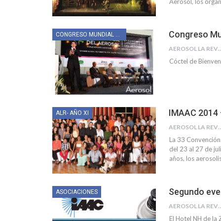
Aerosol, los orga
Congreso Mun
CONGRESO MUNDIAL 2014
AEROSOL LA R
Cóctel de Bienven
IMAAC 2014 
ALR- AÑO XI
AEROSOL LA R
La 33 Convención 
del 23 al 27 de j
años, los aerosol
Segundo even
ASOCIACIONES
AEROSOL LA R
El Hotel NH de la 