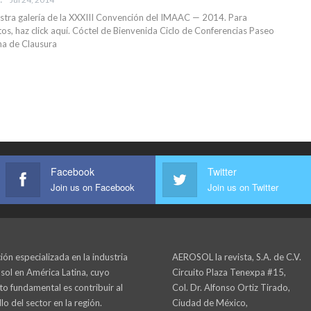
stra galería de la XXXIII Convención del IMAAC — 2014. Para
os, haz click aquí. Cóctel de Bienvenida Ciclo de Conferencias Paseo
a de Clausura
Facebook
Twitter
Join us on Facebook
Join us on Twitter
ión especializada en la industria
AEROSOL la revista, S.A. de C.V.
sol en América Latina, cuyo
Circuito Plaza Tenexpa #15,
to fundamental es contribuir al
Col. Dr. Alfonso Ortiz Tirado,
lo del sector en la región.
Ciudad de México,