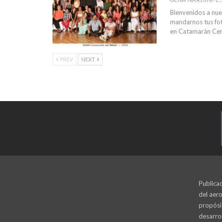
Bienvenidos a nue
mandarnos tus fot
en Catamarán Cen
PREV
NEXT
Publicac
del aero
propósi
desarrol