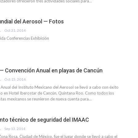
nizadores ofrecieron tres actividades sociales para…
dial del Aerosol — Fotos
EVISTA
Oct 21, 2014
ida Conferencias Exhibición
— Convención Anual en playas de Cancún
EVISTA
Oct 15, 2014
Anual del Instituto Mexicano del Aerosol se llevó a cabo con éxito
ulio en Hotel Iberostar de Cancún, Quintana Roo. Como todos los
istas mexicanos se reunieron de nueva cuenta para…
to técnico de seguridad del IMAAC
EVISTA
Sep 13, 2014
Zona Rosa, Ciudad de México, fue el lugar donde se llevó a cabo el