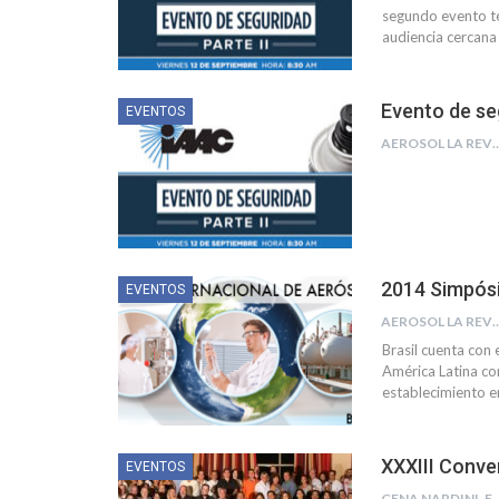
segundo evento té
audiencia cercana 
Evento de se
EVENTOS
AEROSOL LA R
2014 Simpósi
EVENTOS
AEROSOL LA R
Brasil cuenta con
América Latina co
establecimiento e
XXXIII Conve
EVENTOS
GENA NARDINI-