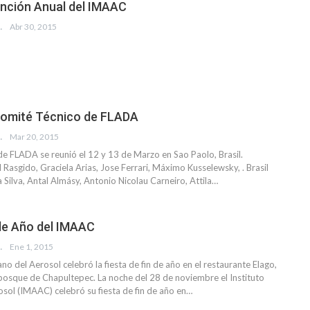
nción Anual del IMAAC
EVISTA
Abr 30, 2015
Comité Técnico de FLADA
EISEMAN
Mar 20, 2015
 de FLADA se reunió el 12 y 13 de Marzo en Sao Paolo, Brasil.
Rasgido, Graciela Arias, Jose Ferrari, Máximo Kusselewsky, . Brasil
 Silva, Antal Almásy, Antonio Nicolau Carneiro, Attila…
de Año del IMAAC
EVISTA
Ene 1, 2015
ano del Aerosol celebró la fiesta de fin de año en el restaurante Elago,
 bosque de Chapultepec. La noche del 28 de noviembre el Instituto
sol (IMAAC) celebró su fiesta de fin de año en…