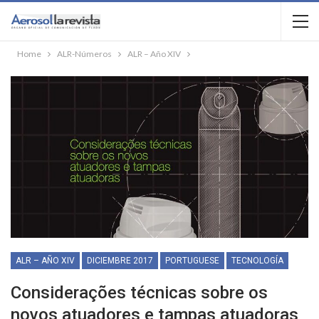
Home
ALR-Números
ALR – Año XIV
ALR – AÑO XIV
DICIEMBRE 2017
PORTUGUESE
TECNOLOGÍA
Considerações técnicas sobre os
novos atuadores e tampas atuadoras