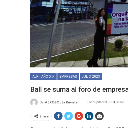
ALR - AÑO XIX
EMPRESAS
JULIO 2023
Ball se suma al foro de empres
Last updated
Jul 3, 2023
By
AEROSOL La Revista
Share