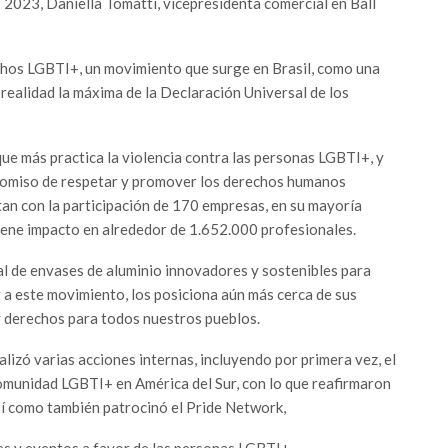
+ 2023, Daniella Tomatti, vicepresidenta comercial en Ball
hos LGBTI+, un movimiento que surge en Brasil, como una
ealidad la máxima de la Declaración Universal de los
que más practica la violencia contra las personas LGBTI+, y
promiso de respetar y promover los derechos humanos
an con la participación de 170 empresas, en su mayoría
tiene impacto en alrededor de 1.652.000 profesionales.
al de envases de aluminio innovadores y sostenibles para
 a este movimiento, los posiciona aún más cerca de sus
 derechos para todos nuestros pueblos.
lizó varias acciones internas, incluyendo por primera vez, el
comunidad LGBTI+ en América del Sur, con lo que reafirmaron
sí como también patrocinó el Pride Network,
es y eventos a favor de las personas LGBTI+.